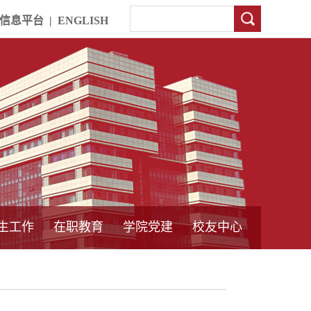
信息平台
|
ENGLISH
生工作
在职教育
学院党建
校友中心
中外合作教育
本专科教育
中心简介
工程博士
同力硕士
培训教育
首页
党员发展管理
样板支部建设
通知公告
工作动态
支部建设
身边榜样