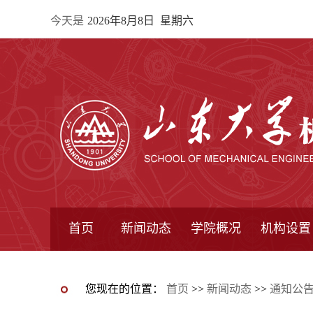
今天是
2026年8月8日 星期六
首页
新闻动态
学院概况
机构设置
通知公告
院所新闻
教学信息
学术动态
学院简报
学院简介
学院领导
办公指南
院长信箱
书记信箱
行政机构
系所设置
研究机构
学术组织
您现在的位置：
首页
>>
新闻动态
>>
通知公