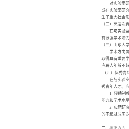
对实验室
或在实验室研
生了重大社会
（二）高层次
在与实验
有很强学术潜
（三）山东大
学术方向
取得具有重要
应聘人年龄不
（四）优秀青
在与实验
秀青年人才。
1.
预聘制
能力和学术水
2.
应聘研
的不超过
32
周
二、招聘方向