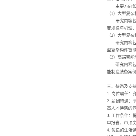
主要方向
（
1
）大型复杂
研究
内容
变规律与机理
（
2
）大型复杂
研究
内容
型复杂构件智
（
3
）高端智能
研究
内容
能制造装备案
三、待遇及支
1.
岗位聘任：
2.
薪酬待遇：
高人才待遇的
3.
工作条件：
申报省、市顶
4.
优良的生活