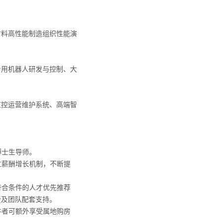
材料高性能制造组织性能演
专用机器人研发与控制、大
监控运营维护系统、高端智
博士生导师。
立薪酬增长机制，不断提
符合条件的人才优先推荐
费及团队配套支持。
件者可额外享受属地购房