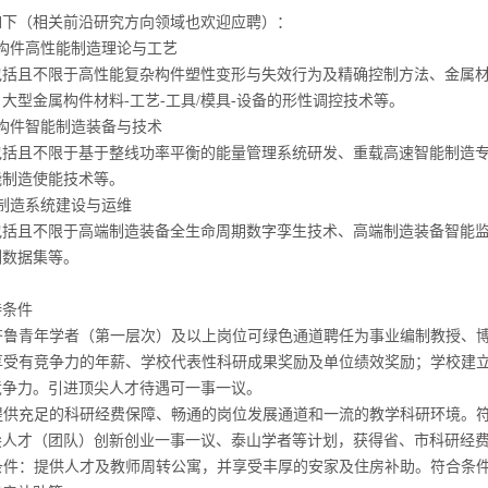
如下（相关前沿研究方向领域
也欢迎
应聘）：
构件高性能制造理论与工艺
包括且不限于高性能复杂构件塑性变形与失效行为及精确控制方法、金属
、大型金属构件材料
-
工艺
-
工具
/
模具
-
设备的形性调控技术等。
构件智能制造装备与技术
包括且不限于基于整线功率平衡的能量管理系统研发、重载高速智能制造
能制造使能技术等。
制造系统建设与运维
包括且不限于高端制造装备全生命周期数字孪生技术、高端制造装备智能
例数据集等。
持条件
齐鲁青年学者（第一层次）及以上岗位可绿色通道聘任为事业编制教授、
享受有竞争力的年薪、学校代表性科研成果奖励及单位绩效奖励；学校建
竞争力。引进顶尖人才待遇可一事一议。
提供充足的科研经费保障、畅通的岗位发展通道和一流的教学科研环境。
尖人才（团队）创新创业一事一议、泰山学者等计划，获得省、市科研经
条件：提供人才及教师周转公寓，并享受丰厚的安家及住房补助。符合条