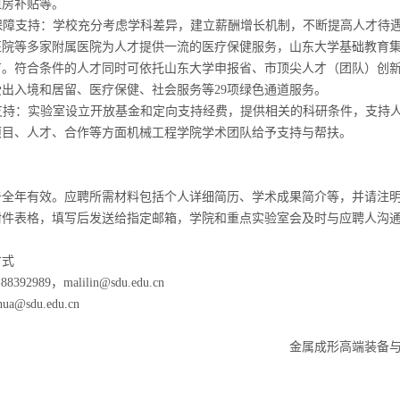
租房补贴等。
保障支持：学校充分考虑学科差异，建立薪酬增长机制，不断提高人才待
医院等多家附属医院为人才提供一流的医疗保健服务，山东大学基础教育
育。符合条件的人才同时可依托山东大学申报省、市顶尖人才（团队）创
受出入境和居留、医疗保健、社会服务等
29
项绿色通道服务。
支持：实验室设立开放基金和定向支持经费，提供相关的科研条件，支持
项目、人才、合作等方面机械工程学院学术团队给予支持与帮扶。
告全年有效。应聘所需材料包括个人详细简历、学术成果简介等，并请注
附件表格，填写后发送给指定邮箱，学院和重点实验室会及时与应聘人沟
方式
-88392989
，
malilin@sdu.edu.cn
hua@sdu.edu.cn
金属成形高端装备