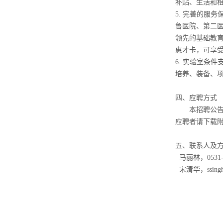
补贴、生活和
5.
完善的服务
鲁医院、第二
领先的基础教
惠才卡，可享
6.
实验室条件
培养、装备、
四、应聘方式
本招聘公
应聘者请下载
五、联系人及
马丽林
，
0531
宋清华，
s
sing