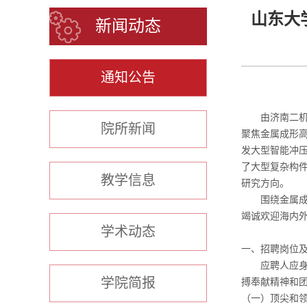
山东大
新闻动态
通知公告
由济南二
院所新闻
聚焦金属成形
发大型智能冲
了大型复杂构
教学信息
研究方向。
围绕金属
竭诚欢迎海内
学术动态
一、招聘岗位
应聘人应
学院简报
搏奉献精神和
（一）顶尖和