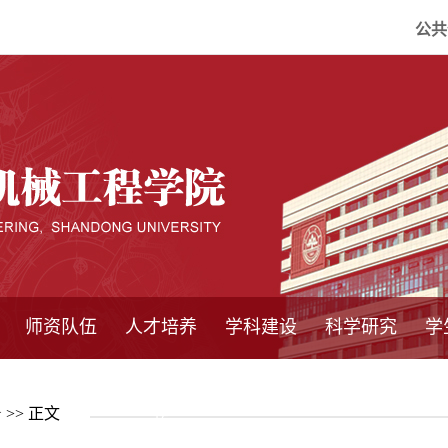
公共
师资队伍
人才培养
学科建设
科学研究
学
系所师资
教师队伍
导师介绍
博士后流动站
研究生学术论
研究生教育
卓越工程师
本科教育
继续教育
实践基地
培养方案
管理规章
实验中心
精品课程
国家重点学科
学科概况
985工程
211工程
大型仪器设备
仪器收费标准
仪器共享办法
固定资产管理
省工程中心
重点实验室
科研领域
科技政策
告
>> 正文
坛