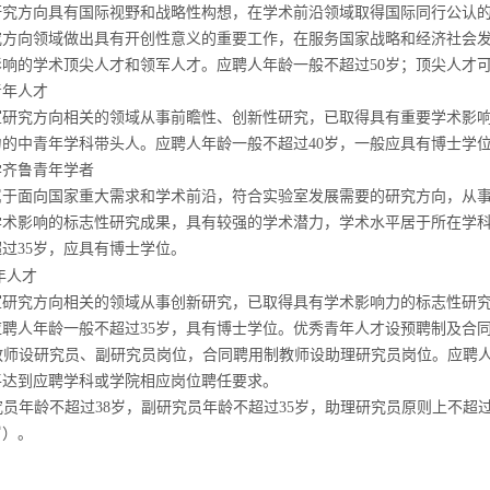
研究方向具有国际视野和战略性构想，在学术前沿领域取得国际同行公认
究方向领域做出具有开创性意义的重要工作，在服务国家战略和经济社会
影响的学术顶尖人才和领军人才。应聘人年龄一般不超过
50
岁；顶尖人才
青年人才
室研究方向相关的领域从事前瞻性、创新性研究，已取得具有重要学术影
力的中青年学科带头人。应聘人年龄一般不超过
40
岁，一般应具有博士学
学齐鲁青年学者
属于面向国家重大需求和学术前沿，符合实验室发展需要的研究方向，从
学术影响的标志性研究成果，具有较强的学术潜力，学术水平居于所在学
超过
35
岁，应具有博士学位。
年人才
室研究方向相关的领域从事创新研究，已取得具有学术影响力的标志性研
应聘人年龄一般不超过
35
岁，具有博士学位。优秀青年人才设预聘制及合
教师设研究员、副研究员岗位，合同聘用制教师设助理研究员岗位。应聘
平达到应聘学科或学院相应岗位聘任要求。
究员年龄不超过
38
岁，副研究员年龄不超过
35
岁，助理研究员原则上不超
岁）。