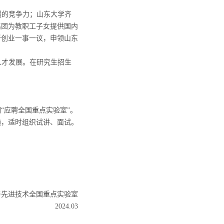
遇的竞争力；山东大学齐
集团为教职工子女提供国内
新创业一事一议，申领山东
人才发展。
在研究生招生
明
“
应聘全国重点实验室
”
。
通，适时组织试讲、面试。
与先进技术全国重点实验室
2024.03