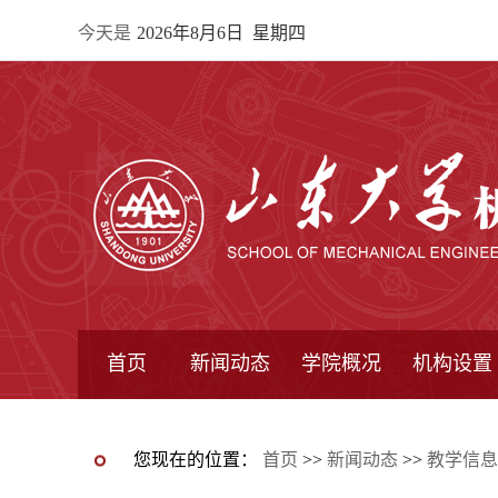
今天是
2026年8月6日 星期四
首页
新闻动态
学院概况
机构设置
通知公告
院所新闻
教学信息
学术动态
学院简报
学院简介
学院领导
办公指南
院长信箱
书记信箱
行政机构
系所设置
研究机构
学术组织
您现在的位置：
首页
>>
新闻动态
>>
教学信息