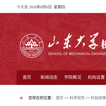
今天是
2026年8月6日 星期四
首页
新闻动态
学院概况
机构设置
通知公告
院所新闻
教学信息
学术动态
学院简报
学院简介
学院领导
办公指南
院长信箱
书记信箱
行政机构
系所设置
研究机构
学术组织
您现在的位置：
首页
>>
科学研究
>>
科技政策