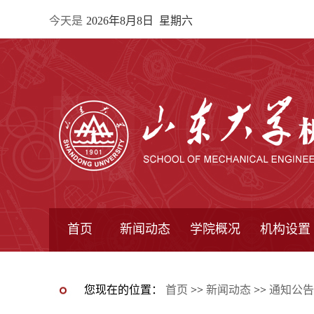
今天是
2026年8月8日 星期六
首页
新闻动态
学院概况
机构设置
通知公告
院所新闻
教学信息
学术动态
学院简报
学院简介
学院领导
办公指南
院长信箱
书记信箱
行政机构
系所设置
研究机构
学术组织
您现在的位置：
首页
>>
新闻动态
>>
通知公告