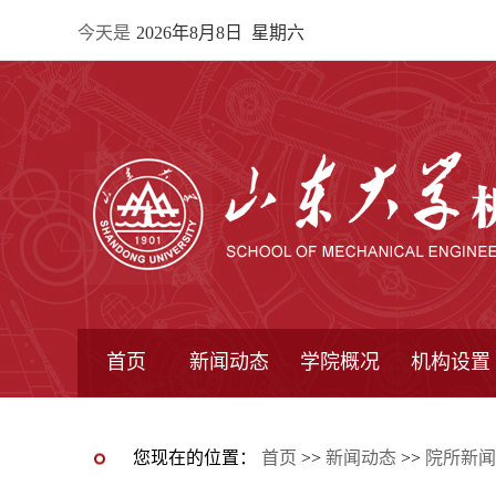
今天是
2026年8月8日 星期六
首页
新闻动态
学院概况
机构设置
通知公告
院所新闻
教学信息
学术动态
学院简报
学院简介
学院领导
办公指南
院长信箱
书记信箱
行政机构
系所设置
研究机构
学术组织
您现在的位置：
首页
>>
新闻动态
>>
院所新闻