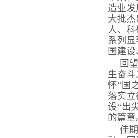
造业发
大批杰
人、科
系列显
国建设
回
生奋斗
怀
“
国
落实立
设
“
出
的篇章
佳