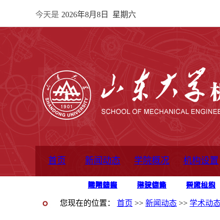
今天是
2026年8月8日 星期六
首页
新闻动态
学院概况
机构设置
通知公告
院所新闻
教学信息
学术动态
学院简报
学院简介
学院领导
办公指南
院长信箱
书记信箱
行政机构
系所设置
研究机构
学术组织
您现在的位置：
首页
>>
新闻动态
>>
学术动