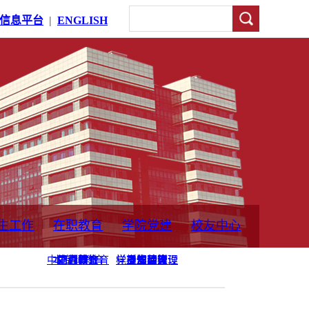
信息平台
|
ENGLISH
生工作
在职教育
学院党建
校友中心
中外合作教育
本专科教育
中心简介
工程博士
同力硕士
培训教育
首页
党员发展管理
样板支部建设
通知公告
工作动态
支部建设
身边榜样