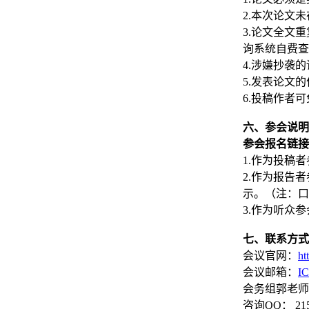
2.本次论文
3.论文全文
询系统自费查
4.涉嫌抄袭
5
.发表论文
6
.投稿作者
六、参会说明
参会报名链接
1.作为投稿
2.作为报告
示。（注：口
3.作为听众
七、联系方式
会议官网：
ht
会议邮箱：
I
会务组郭老师
咨询QQ： 21