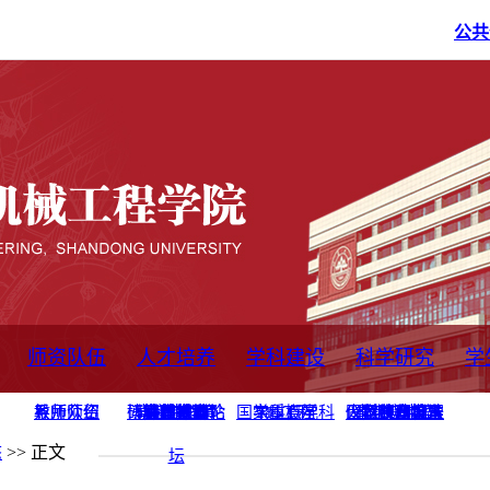
公共
师资队伍
人才培养
学科建设
科学研究
学
系所师资
教师队伍
导师介绍
博士后流动站
研究生学术论
研究生教育
卓越工程师
本科教育
继续教育
实践基地
培养方案
管理规章
实验中心
精品课程
国家重点学科
学科概况
985工程
211工程
大型仪器设备
仪器收费标准
仪器共享办法
固定资产管理
省工程中心
重点实验室
科研领域
科技政策
态
>> 正文
坛