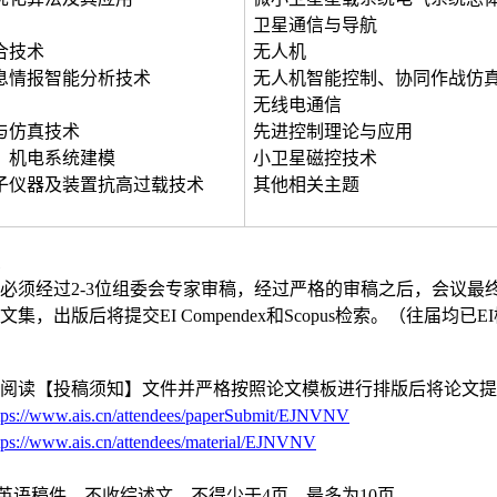
卫星通信与导航
合技术
无人机
息情报智能分析技术
无人机智能控制、协同作战仿
无线电通信
与仿真技术
先进控制理论与应用
、机电系统建模
小卫星磁控技术
子仪器及装置抗高过载技术
其他相关主题
必须经过2-3位组委会专家审稿，经过严格的审稿之后，会议最
集，出版后将提交EI Compendex和Scopus检索。（往届均已E
阅读【投稿须知】文件并严格按照论文模板进行排版后将论文提
tps://www.ais.cn/attendees/paperSubmit/EJNVNV
tps://www.ais.cn/attendees/material/EJNVNV
是英语稿件，不收综述文，不得少于4页，最多为10页。