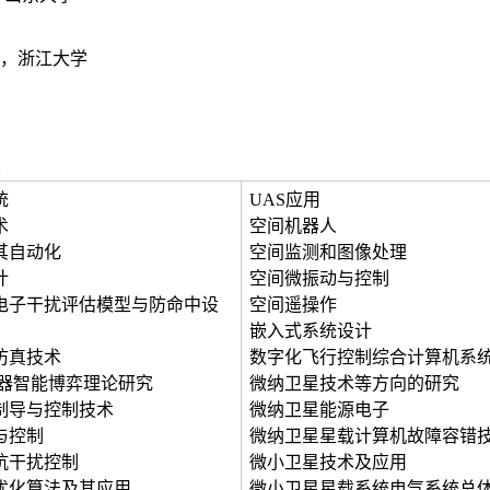
，浙江大学
统
UAS应用
术
空间机器人
其自动化
空间监测和图像处理
计
空间微振动与控制
电子干扰评估模型与防命中设
空间遥操作
嵌入式系统设计
仿真技术
数字化飞行控制综合计算机系
天器智能博弈理论研究
微纳卫星技术等方向的研究
制导与控制技术
微纳卫星能源电子
与控制
微纳卫星星载计算机故障容错
抗干扰控制
微小卫星技术及应用
优化算法及其应用
微小卫星星载系统电气系统总