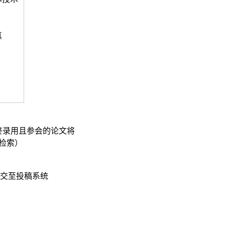
真
终录用且参会的论文将
I检索）
交至投稿系统