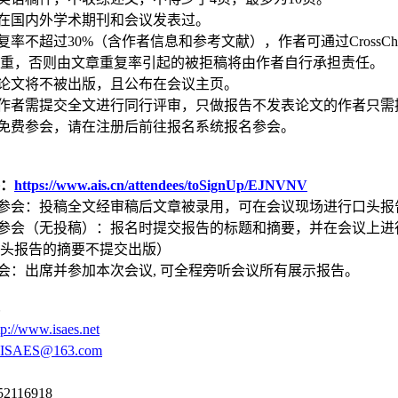
未在国内外学术期刊和会议发表过。
重复率不超过
3
0%（含作者信息和参考文献），作者可通过CrossCheck,
重，否则由文章重复率引起的被拒稿将由作者自行承担责任。
的论文将不被出版，且公布在会议主页。
的作者需提交全文进行同行评审，只做报告不发表论文的作者只需
可免费参会，请在注册后前往报名系统报名参会。
：
https://www.ais.cn/attendees/toSignUp/EJNVNV
者参会：投稿全文经审稿后文章被录用，可在会议现场进行口头报
者参会（无投稿）：报名时提交报告的标题和摘要，并在会议上
头报告的摘要不提交出版）
参会：出席并参加本次会议, 可全程旁听会议所有展示报告。
tp://www.isaes.net
CISAES@163.com
52116918