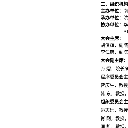
二、组织机构
主办单位：
南
承办单位：
航
协办单位：
华
A
大会主席：
胡俊辉，副院
李仁府，副院
大会副主席：
万
熠，院长/
程序委员会主
曾庆生，教授
韩
东，教授
组织委员会主
姚志远，教授
肖
刚，教授
国
凯，教授