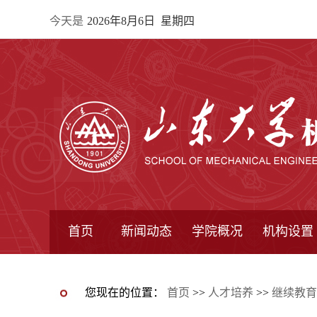
今天是
2026年8月6日 星期四
首页
新闻动态
学院概况
机构设置
通知公告
院所新闻
教学信息
学术动态
学院简报
学院简介
学院领导
办公指南
院长信箱
书记信箱
行政机构
系所设置
研究机构
学术组织
您现在的位置：
首页
>>
人才培养
>>
继续教育