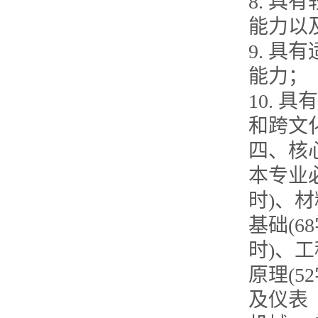
8. 
能力以
9. 
能力；
10.
和跨文
四、核
本专业必
时)、材
基础(6
时)、工
原理(5
及仪表（