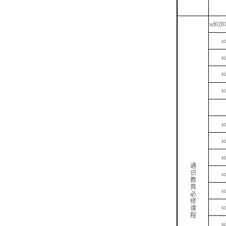
sd028
s
s
s
s
s
s
s
通
识
s
教
育
s
必
修
s
课
程
s