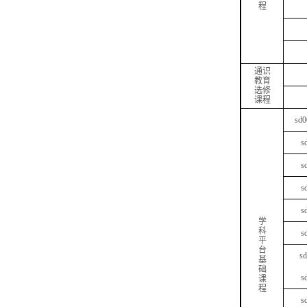
程
通识
教育
选修
课程
sd0
s
s
s
s
学
科
s
平
台
s
基
础
s
课
程
s