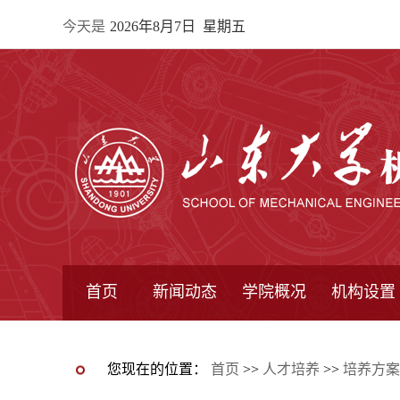
今天是
2026年8月7日 星期五
首页
新闻动态
学院概况
机构设置
通知公告
院所新闻
教学信息
学术动态
学院简报
学院简介
学院领导
办公指南
院长信箱
书记信箱
行政机构
系所设置
研究机构
学术组织
您现在的位置：
首页
>>
人才培养
>>
培养方案