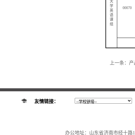
大
学
00070
英
语
课
组
上一条：
产
友情链接：
办公地址：山东省济南市经十路17923号