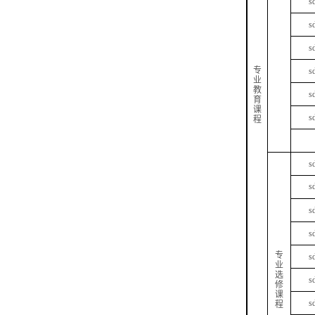
s
s
s
专
s
业
教
s
育
课
s
程
s
s
s
s
专
s
业
选
s
修
课
s
程