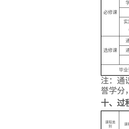
必修课
实
选修课
毕业
注：通
誉学分
十、
过
课程类
课
别