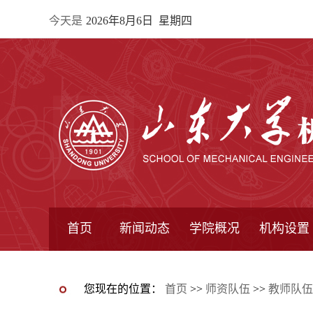
今天是
2026年8月6日 星期四
首页
新闻动态
学院概况
机构设置
通知公告
院所新闻
教学信息
学术动态
学院简报
学院简介
学院领导
办公指南
院长信箱
书记信箱
行政机构
系所设置
研究机构
学术组织
您现在的位置：
首页
>>
师资队伍
>>
教师队伍