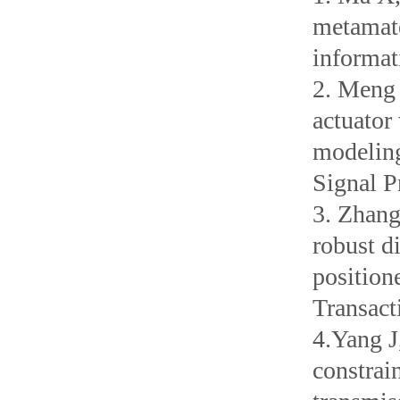
metamate
informat
2. Meng 
actuator
modeling
Signal P
3. Zhang
robust d
positio
Transact
4.Yang J
constrai