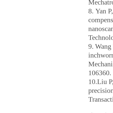
Mechatro
8. Yan P
compensa
nanoscan
Technolo
9. Wang 
inchworm
Mechanic
106360.
10.Liu P
precisio
Transact