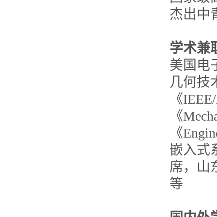
杰出中
学术兼
美国电
几何技
《IEEE/
《Mech
《Eng
嵌入式系
席，山
等