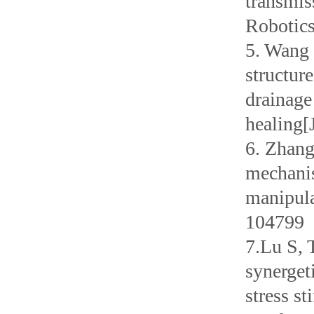
transmis
Robotics
5. Wang 
structur
drainage
healing[
6. Zhang
mechanis
manipula
104799
7.Lu S, 
synerget
stress s