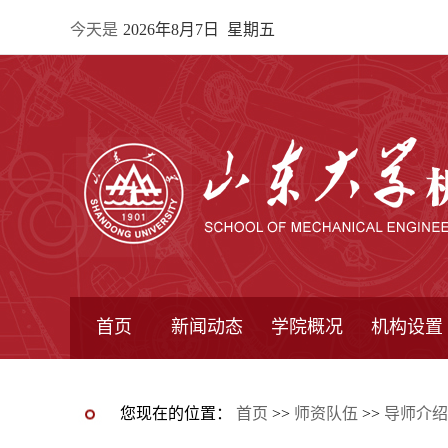
今天是
2026年8月7日 星期五
首页
新闻动态
学院概况
机构设置
通知公告
院所新闻
教学信息
学术动态
学院简报
学院简介
学院领导
办公指南
院长信箱
书记信箱
行政机构
系所设置
研究机构
学术组织
您现在的位置：
首页
>>
师资队伍
>>
导师介绍