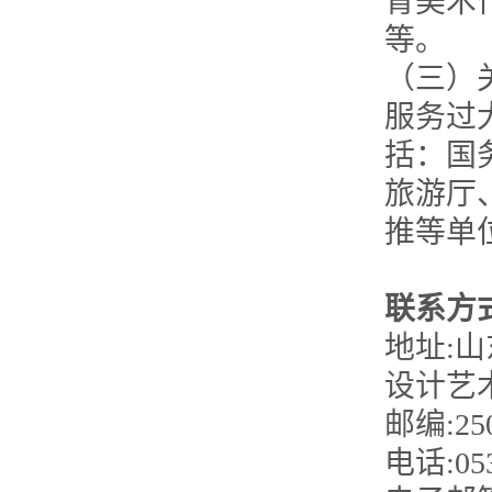
育美术
等。
（三）
服务过
括：国
旅游厅
推等单
联系方
地址:
设计艺
邮编:25
电话:053