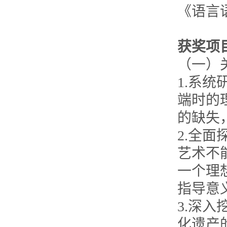
《语言
获奖项
（一）
1.系
端时的
的缺失
2.全
艺术不
一个理
指导意
3.深
化遗产