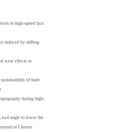
tools in high-speed face
ses induced by milling
ol wear effects in
ustainability of hard
)
topography during high-
 tool angle to lower the
ournal of Cleaner