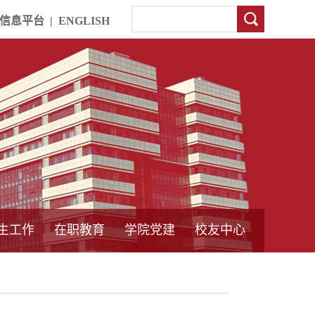
信息平台
|
ENGLISH
生工作
在职教育
学院党建
校友中心
中外合作教育
本专科教育
中心简介
工程博士
同力硕士
培训教育
首页
党员发展管理
样板支部建设
通知公告
工作动态
支部建设
身边榜样