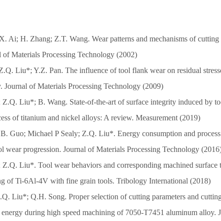
 X. Ai; H. Zhang; Z.T. Wang. Wear patterns and mechanisms of cutting 
al of Materials Processing Technology (2002)
Z.Q. Liu*; Y.Z. Pan. The influence of tool flank wear on residual stres
. Journal of Materials Processing Technology (2009)
;
Z.Q.
Liu*; B. Wang. State-of-the-art of surface integrity induced by to
ess of titanium and nickel alloys: A review. Measurement (2019)
Y.B. Guo; Michael P Sealy; Z.Q. Liu*. Energy consumption and process s
ool wear progression. Journal of Materials Processing Technology (2016
; Z.Q. Liu*. Tool wear behaviors and corresponding machined surface 
 of Ti-6Al-4V with fine grain tools. Tribology International (2018)
Q. Liu*; Q.H. Song. Proper selection of cutting parameters and cutting
ng energy during high speed machining of 7050-T7451 aluminum alloy. J