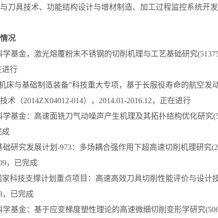
与刀具技术、功能结构设计与增材制造、加工过程监控系统开发
情况
然科学基金，激光熔覆粉末不锈钢的切削机理与工艺基础研究(51375272)
正在进行
档数控机床与基础制造装备”科技重大专项，基于长服役寿命的航空
2014ZX04012-014），2014.01-2016.12，正在进行
然科学基金：高速面铣刀气动噪声产生机理及其拓扑结构优化研究(5097516
完成
点基础研究发展计划-973：多场耦合强作用下超高速切削机理研究(2009
13.09，已完成
国家科技支撑计划重点项目：高速高效刀具切削性能评价与设计技术(20
10.8，已完成
然科学基金：基于应变梯度塑性理论的高速微细切削变形学研究(50675122