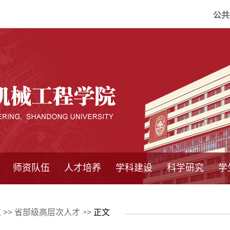
公共
师资队伍
人才培养
学科建设
科学研究
学
系所师资
教师队伍
导师介绍
博士后流动站
研究生学术论
研究生教育
卓越工程师
本科教育
继续教育
实践基地
培养方案
管理规章
实验中心
精品课程
国家重点学科
学科概况
985工程
211工程
大型仪器设备
仪器收费标准
仪器共享办法
固定资产管理
省工程中心
重点实验室
科研领域
科技政策
伍
>>
省部级高层次人才
>> 正文
坛