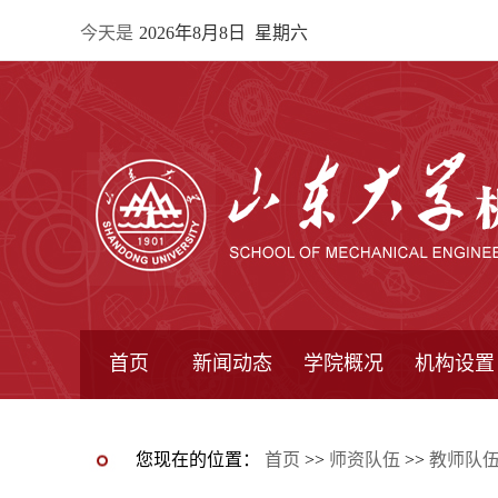
今天是
2026年8月8日 星期六
首页
新闻动态
学院概况
机构设置
通知公告
院所新闻
教学信息
学术动态
学院简报
学院简介
学院领导
办公指南
院长信箱
书记信箱
行政机构
系所设置
研究机构
学术组织
您现在的位置：
首页
>>
师资队伍
>>
教师队