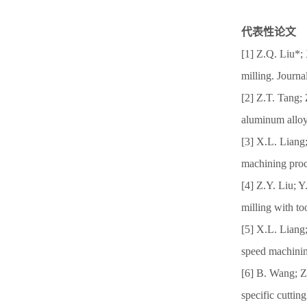
代表性论文
[1] Z.Q. Liu*;
milling. Journ
[2] Z.T. Tang; 
aluminum alloy
[3] X.L. Liang
machining proc
[4] Z.Y. Liu; 
milling with t
[5] X.L. Liang
speed machining
[6] B. Wang; Z.
specific cutti