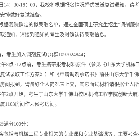
日
14
：
30-18
：
00
，我校将根据报名情况择优发送复试通知，请
安排做好复试准备。
根据我院确定的拟录取名单，通过全国硕士研究生招生“调剂服务
取通知，请接到通知的考生及时确认待录取信息。
前，考生加入调剂复试
QQ
群
1097024844
；
上午
8
点
~12
点前，考生携带报考材料原件（参见《山东大学机械
复试录取工作方案》）和《申请调剂承诺书》前往山东大学千佛
房间报到，请备好个人简况表上交，其它面试材料请根据个人所
下午
2
点开始，考生于山东大学千佛山校区机械工程学院创新大厦
厦
1103
房间作为候考房间。
绩满分
100
分；
容包括与机械工程专业相关的专业课和专业基础课等，主要考查