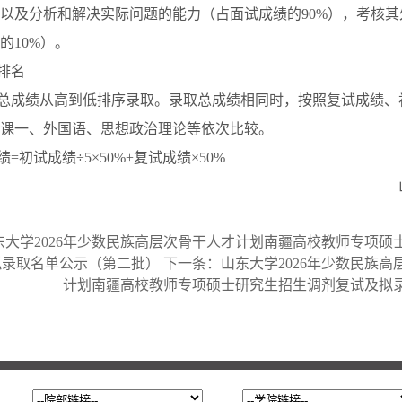
以及分析和解决实际问题的能力（占面试成绩的
90%
），考核其
的
10%
）。
排名
总成绩从高到低排序录取。录取总成绩相同时，按照复试成绩、
课一、外国语、思想政治理论等依次比较。
绩
=
初试成绩÷
5
×
50%+
复试成绩×
50%
东大学2026年少数民族高层次骨干人才计划南疆高校教师专项硕
拟录取名单公示（第二批）
下一条：
山东大学2026年少数民族高
计划南疆高校教师专项硕士研究生招生调剂复试及拟