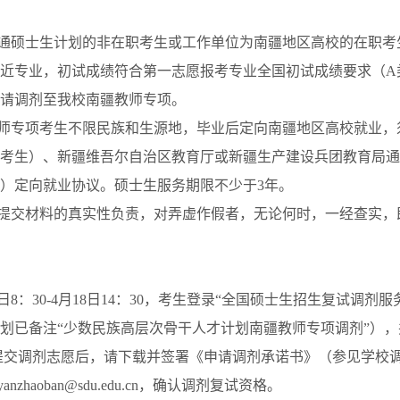
通硕士生计划的非在职考生或工作单位为南疆地区高校的在职考
近专业，初试成绩符合第一志愿报考专业全国初试成绩要求（
A
请调剂至我校南疆教师专项。
师专项考生不限民族和生源地，毕业后定向南疆地区高校就业，
考生）、新疆维吾尔自治区教育厅或新疆生产建设兵团教育局通
）定向就业协议。硕士生服务期限不少于
3
年。
提交材料的真实性负责，对弄虚作假者，无论何时，一经查实，
日
8
：
30-4
月
18
日
14
：
30
，考生登录“全国硕士生招生复试调剂服
划已备注“少数民族高层次骨干人才计划南疆教师专项调剂”）
提交调剂志愿后，请下载并签署《申请调剂承诺书》（参见学校
yanzhaoban@sdu.edu.cn
，确认调剂复试资格。