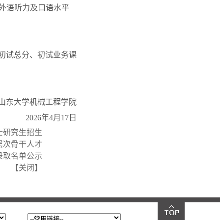
外语听力及口语水平
初试总分、初试业务课
山东大学机械工程学院
2026
年
4
月
17
日
士研究生招生
层次骨干人才
录取名单公示
【
关闭
】