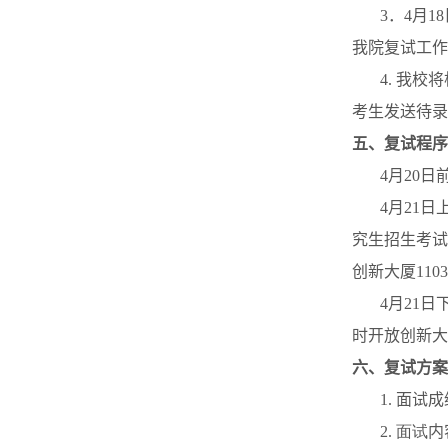
3
．
4
月
18
我院复试工作
4.
我校将
考生发送待录
五、复试程序
4
月
20
日
4
月
21
日
究生招生考试
创新大厦
1103
4
月
21
日
时开放创新大
六、复试方案
1.
面试成
2.
面试
内