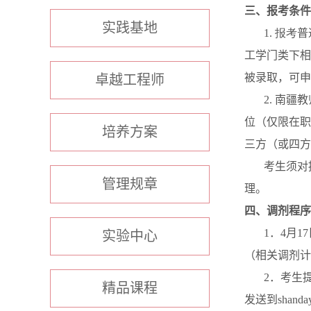
三、报考条件
实践基地
1.
报考
普
工学门类下相
被录取，可申
卓越工程师
2.
南疆教
位（仅限在职
培养方案
三方（或四方
考生须对
管理规章
理。
四、调剂程序
1
．
4
月
17
实验中心
（相关调剂计
2
．考生
精品课程
发送到
shanda