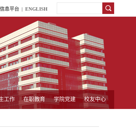
信息平台
|
ENGLISH
生工作
在职教育
学院党建
校友中心
中外合作教育
本专科教育
中心简介
工程博士
同力硕士
培训教育
首页
党员发展管理
样板支部建设
通知公告
工作动态
支部建设
身边榜样