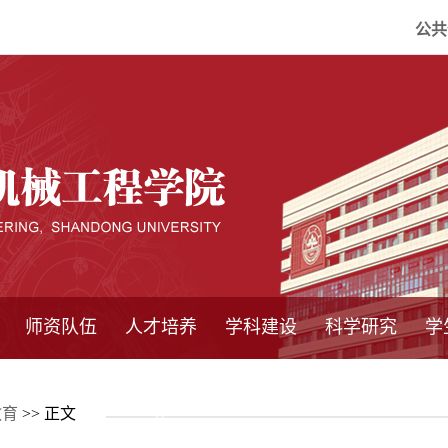
公共
师资队伍
人才培养
学科建设
科学研究
学
系所师资
教师队伍
导师介绍
博士后流动站
研究生学术论
研究生教育
卓越工程师
本科教育
继续教育
实践基地
培养方案
管理规章
实验中心
精品课程
国家重点学科
学科概况
985工程
211工程
大型仪器设备
仪器收费标准
仪器共享办法
固定资产管理
省工程中心
重点实验室
科研领域
科技政策
教育
>> 正文
坛