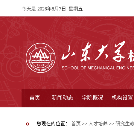
今天是
2026年8月7日 星期五
首页
新闻动态
学院概况
机构设置
通知公告
院所新闻
教学信息
学术动态
学院简报
学院简介
学院领导
办公指南
院长信箱
书记信箱
行政机构
系所设置
研究机构
学术组织
您现在的位置：
首页
>>
人才培养
>>
研究生