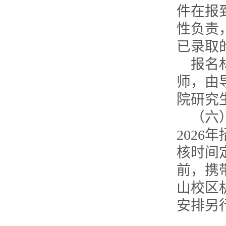
件在报
性负责
已录取
报名
师，由
院研究
（六
2026
年
核时间
前，携
山校区
安排另