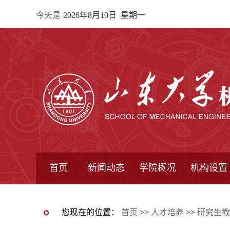
今天是
2026年8月10日 星期一
首页
新闻动态
学院概况
机构设置
通知公告
院所新闻
教学信息
学术动态
学院简报
学院简介
学院领导
办公指南
院长信箱
书记信箱
行政机构
系所设置
研究机构
学术组织
您现在的位置：
首页
>>
人才培养
>>
研究生教