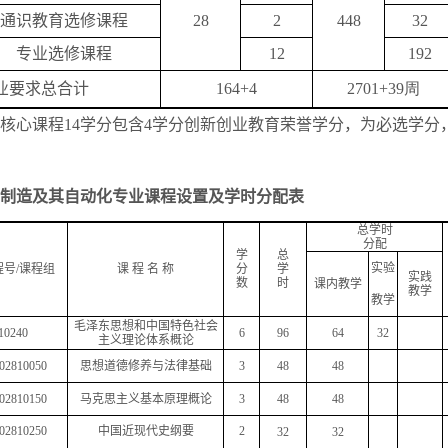
通识教育选修课程
28
2
448
32
专业选修课程
12
192
业要求总合计
164+4
2701+39
周
核心课程
14
学分包含
4
学分创新创业教育荣誉学分，为必选学分
制造及其自动化专业课程设置及学时分配表
总学时
分配
学
总
实验
程号
/
课程组
课
程
名
称
分
学
实践
数
时
课内教学
教学
教学
毛泽东思想和中国特色社会
10240
6
96
64
32
主义理论体系概论
02810050
思想道德修养与法律基础
3
48
48
02810150
马克思主义基本原理概论
3
48
48
02810250
中国近现代史纲要
2
32
32