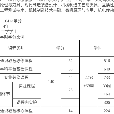
原理与刀具、现代制造装备设计、机械制造工艺与夹具、互换性
工程测试技术、机械制造技术基础、微机原理与应用、机电传动
164+4学分
 4年
 工学学士
学时学分比例
课程类别
学分
学时
通识教育必修课程
32
816
学科平台基础课程
38
640
专业必修课程
45
2253
733
140
+39
周
实验课程
39
周
25
践环节
+64
课程内实验
306
通识教育核心课程
14
224