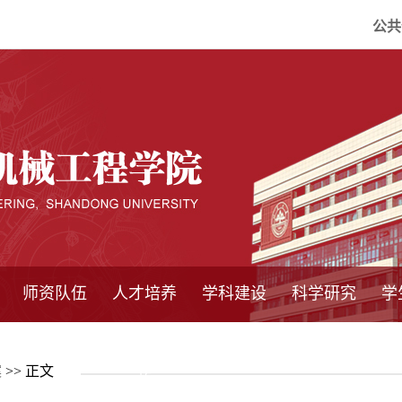
公共
师资队伍
人才培养
学科建设
科学研究
学
系所师资
教师队伍
导师介绍
博士后流动站
研究生学术论
研究生教育
卓越工程师
本科教育
继续教育
实践基地
培养方案
管理规章
实验中心
精品课程
国家重点学科
学科概况
985工程
211工程
大型仪器设备
仪器收费标准
仪器共享办法
固定资产管理
省工程中心
重点实验室
科研领域
科技政策
案
>> 正文
坛