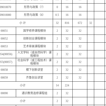
09010070
形势与政策（
7
）
0
16
16
09010080
形势与政策（
8
）
0.5
16
16
小
计
32
816
672
32
00051
国学修养课程模块
2
32
32
00052
创新创业课程模块
2
32
32
00053
艺术审美课程模块
2
32
32
人文学科（或自然科学）课
054(00056)
2
32
32
程模块
社会科学（或工程技术）课
055(00057)
2
32
32
程模块
00058
稷下创新讲堂
2
32
32
00059
齐鲁创业讲堂
2
32
32
小计
14
224
00090
通识教育选修课程组
2
32
小计
2
32