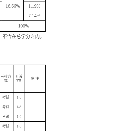
16.66%
1.19%
7.14%
100%
，不含在总学分之内。
考核方
开设
备
注
式
学期
考试
1-6
考试
1-6
考试
1-6
考试
1-6