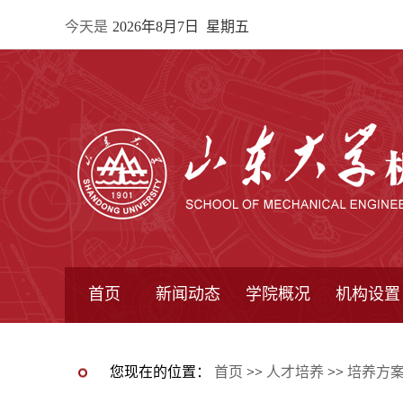
今天是
2026年8月7日 星期五
首页
新闻动态
学院概况
机构设置
通知公告
院所新闻
教学信息
学术动态
学院简报
学院简介
学院领导
办公指南
院长信箱
书记信箱
行政机构
系所设置
研究机构
学术组织
您现在的位置：
首页
>>
人才培养
>>
培养方