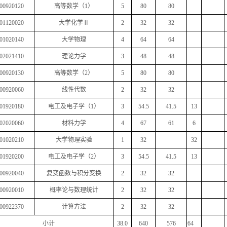
00920120
高等数学（
1
）
5
80
80
01120020
大学化学Ⅱ
2
32
32
01020140
大学物理
4
64
64
02021410
理论力学
3
48
48
00920130
高等数学（
2
）
5
80
80
00920060
线性代数
2
32
32
01920180
电工及电子学（
1
）
3
54.5
41.5
13
02020060
材料力学
4
67
61
6
01020210
大学物理实验
1
32
32
01920200
电工及电子学（
2
）
3
54.5
41.5
13
00920040
复变函数与积分变换
2
32
32
00920010
概率论与数理统计
2
32
32
00922370
计算方法
2
32
32
小计
38.0
640
576
64