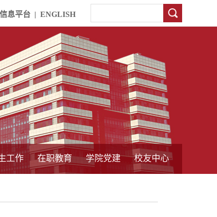
信息平台
|
ENGLISH
生工作
在职教育
学院党建
校友中心
中外合作教育
本专科教育
中心简介
工程博士
同力硕士
培训教育
首页
党员发展管理
样板支部建设
通知公告
工作动态
支部建设
身边榜样