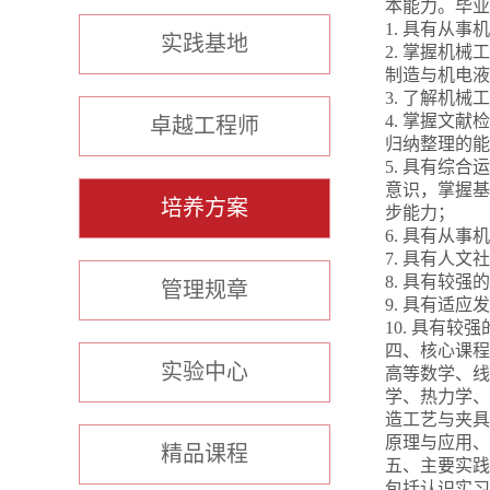
本能力。毕业
1. 具有从
实践基地
2. 掌握机
制造与机电液
3. 了解机
4. 掌握文
卓越工程师
归纳整理的能
5. 具有综
意识，掌握基
培养方案
步能力；
6. 具有从
7. 具有人文
8. 具有较
管理规章
9. 具有适
10. 具有
四、核心课程
实验中心
高等数学、线
学、热力学、
造工艺与夹具
原理与应用、
精品课程
五、主要实践
包括认识实习