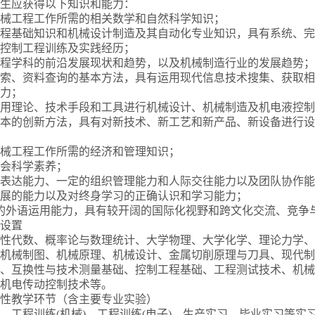
生应获得以下知识和能力：
事机械工程工作所需的相关数学和自然科学知识；
械工程基础知识和机械设计制造及其自动化专业知识，具有系统、
控制工程训练及实践经历；
械工程学科的前沿发展现状和趋势，以及机械制造行业的发展趋势；
献检索、资料查询的基本方法，具有运用现代信息技术搜集、获取
力；
合运用理论、技术手段和工具进行机械设计、机械制造及机电液控
本的创新方法，具有对新技术、新工艺和新产品、新设备进行设
事机械工程工作所需的经济和管理知识；
社会科学素养；
强的表达能力、一定的组织管理能力和人际交往能力以及团队协作
应发展的能力以及对终身学习的正确认识和学习能力；
较强的外语运用能力，具有较开阔的国际化视野和跨文化交流、竞争
设置
性代数、概率论与数理统计、大学物理、大学化学、理论力学、
机械制图、机械原理、机械设计、金属切削原理与刀具、现代制
、互换性与技术测量基础、控制工程基础、工程测试技术、机械
机电传动控制技术等。
性教学环节（含主要专业实验）
、工程训练(机械)、工程训练(电子)、生产实习、毕业实习等实