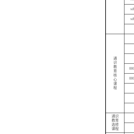
sd
sd
通
识
教
00
育
核
00
心
课
程
通识
教育
选修
课程