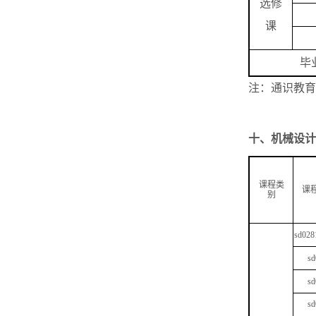
选修
课
毕
注：通识教育
十、
机械设计
课程类
课
别
sd028
sd
sd
sd