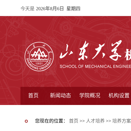
今天是
2026年8月6日 星期四
首页
新闻动态
学院概况
机构设置
通知公告
院所新闻
教学信息
学术动态
学院简报
学院简介
学院领导
办公指南
院长信箱
书记信箱
行政机构
系所设置
研究机构
学术组织
您现在的位置：
首页
>>
人才培养
>>
培养方案