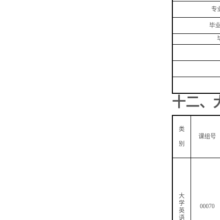
专
毕
十二、
类
课组号
别
大
学
00070
英
语