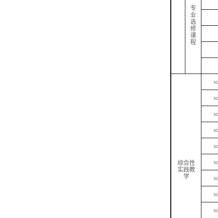
专
业
选
修
课
程
s
s
s
s
s
s
综合性
实践教
学
s
s
s