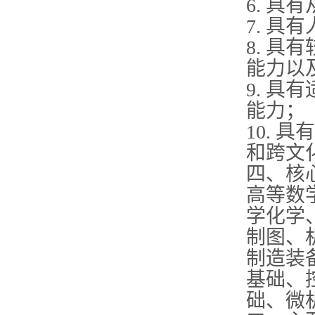
6. 
7. 具
8. 
能力以
9. 
能力；
10.
和跨文
四、核
高等数
学化学
制图、
制造装
基础、
础、微