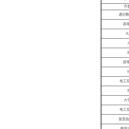
齐
通识教
高
大
高
电工
大
电工
复变函
概率