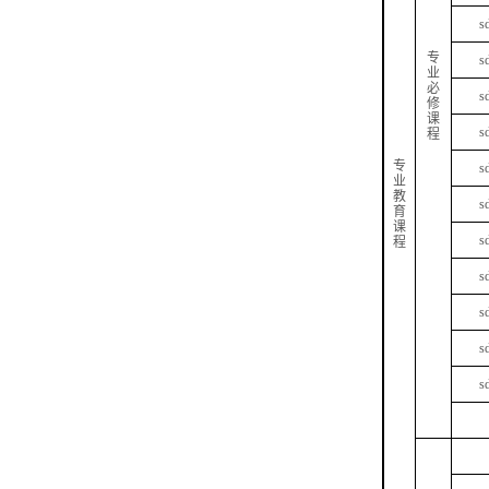
s
专
s
业
必
s
修
课
s
程
专
s
业
教
s
育
课
s
程
s
s
s
s