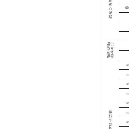
育
核
00
心
课
程
通识
教育
选修
课程
s
s
s
s
s
学
s
科
平
s
台
基