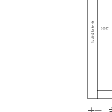
专
业
16037
选
修
课
组
十一、