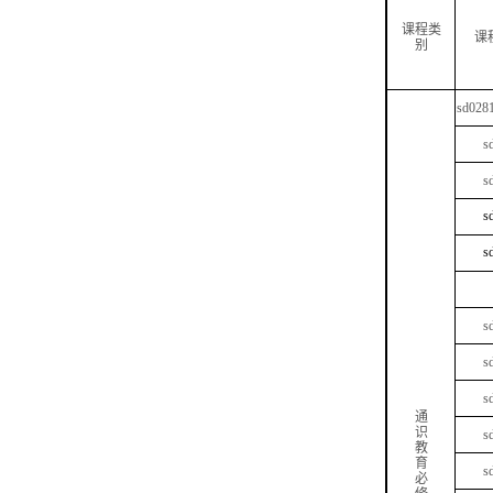
课程类
课
别
sd028
s
s
s
s
s
s
s
通
识
s
教
育
s
必