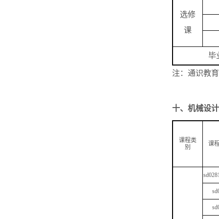
选修
课
毕
注：通识教育
十、
机械设计
课程类
课
别
sd028
sd
sd