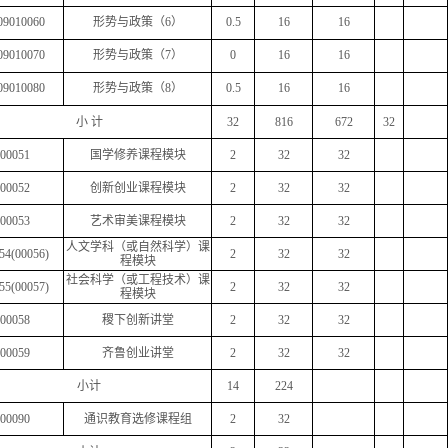
09010060
形势与政策（
6
）
0.5
16
16
09010070
形势与政策（
7
）
0
16
16
09010080
形势与政策（
8
）
0.5
16
16
小
计
32
816
672
32
00051
国学修养课程模块
2
32
32
00052
创新创业课程模块
2
32
32
00053
艺术审美课程模块
2
32
32
人文学科（或自然科学）课
54(00056)
2
32
32
程模块
社会科学（或工程技术）课
55(00057)
2
32
32
程模块
00058
稷下创新讲堂
2
32
32
00059
齐鲁创业讲堂
2
32
32
小计
14
224
00090
通识教育选修课程组
2
32