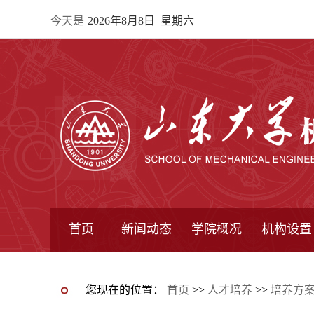
今天是
2026年8月8日 星期六
首页
新闻动态
学院概况
机构设置
通知公告
院所新闻
教学信息
学术动态
学院简报
学院简介
学院领导
办公指南
院长信箱
书记信箱
行政机构
系所设置
研究机构
学术组织
您现在的位置：
首页
>>
人才培养
>>
培养方