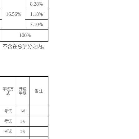
8.28%
16.56%
1.18%
7.10%
100%
，不含在总学分之内。
考核方
开设
备
注
式
学期
考试
1-6
考试
1-6
考试
1-6