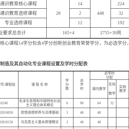
通识教育核心课程
14
224
通识教育选修课程
28
2
448
32
专业选修课程
12
192
业要求总合计
165+4
2755+39周
核心课程
14
学分包含
4
学分创新创业教育荣誉学分，为必选学分
制造及其自动化专业课程设置及学时分配表
总学时
分配
学
总
实验
程号
/
课程组
课
程
名
称
分
学
实践
数
时
课内教学
教学
教学
毛泽东思想和中国特色社会
10240
6
96
64
32
主义理论体系概论
02810050
思想道德修养与法律基础
3
48
48
02810150
马克思主义基本原理概论
3
48
48