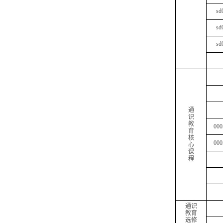
sd
sd
sd
通
识
教
000
育
核
000
心
课
程
通识
教育
选修