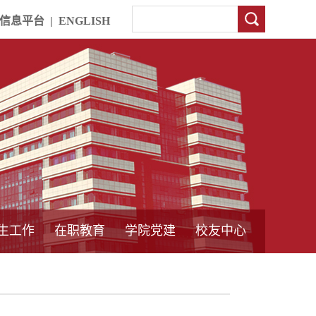
信息平台
|
ENGLISH
生工作
在职教育
学院党建
校友中心
中外合作教育
本专科教育
中心简介
工程博士
同力硕士
培训教育
首页
党员发展管理
样板支部建设
通知公告
工作动态
支部建设
身边榜样