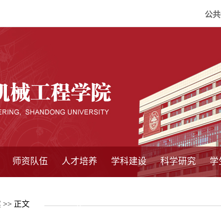
公共
师资队伍
人才培养
学科建设
科学研究
学
系所师资
教师队伍
导师介绍
博士后流动站
研究生学术论
研究生教育
卓越工程师
本科教育
继续教育
实践基地
培养方案
管理规章
实验中心
精品课程
国家重点学科
学科概况
985工程
211工程
大型仪器设备
仪器收费标准
仪器共享办法
固定资产管理
省工程中心
重点实验室
科研领域
科技政策
案
>> 正文
坛