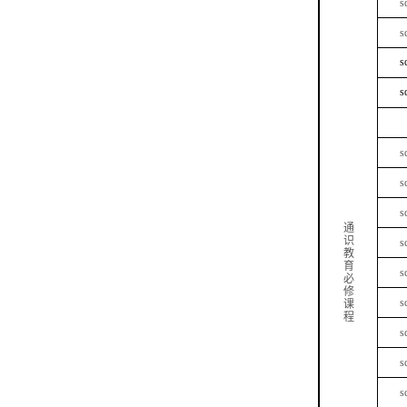
s
s
s
s
s
s
s
通
识
s
教
育
s
必
修
s
课
程
s
s
s