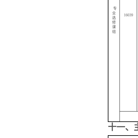
专
业
16039
选
修
课
组
十一、