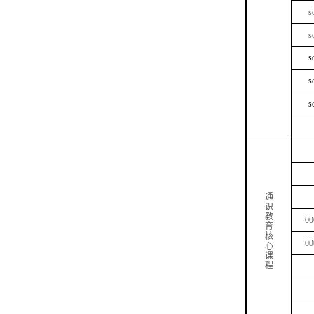
s
s
s
s
s
通
识
教
00
育
核
00
心
课
程