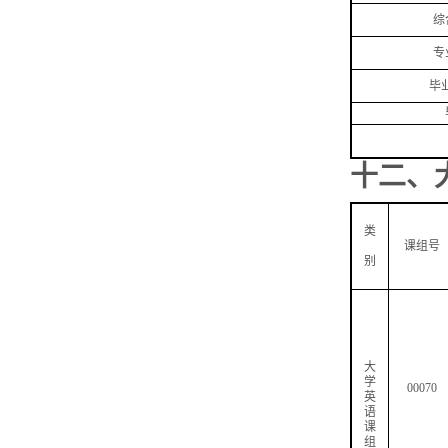
综
专
毕
十二、
类
课组号
别
大
学
00070
英
语
课
组