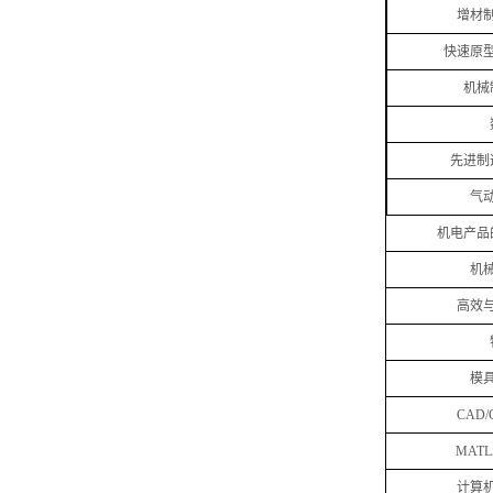
增材
快速原
机械
先进制
气
机电产品
机
高效
模
CAD/
MATL
计算