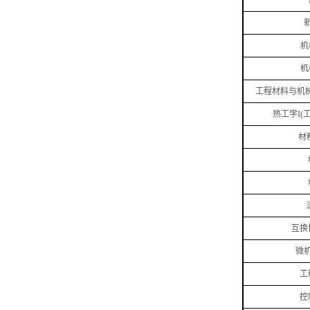
机
机
工程材料与机
热工学
I(
材
互换
微
工
控