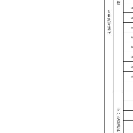
程
s
专
业
s
教
育
s
课
程
s
s
s
s
s
专
业
选
修
课
程