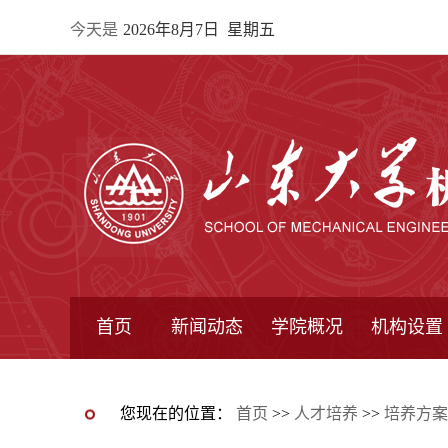
今天是
2026年8月7日 星期五
首页
新闻动态
学院概况
机构设置
通知公告
院所新闻
教学信息
学术动态
学院简报
学院简介
学院领导
办公指南
院长信箱
书记信箱
行政机构
系所设置
研究机构
学术组织
您现在的位置：
首页
>>
人才培养
>>
培养方案