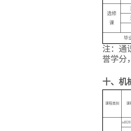
选修
课
毕
注：通
誉学分
十、
机
课程类别
课
sd028