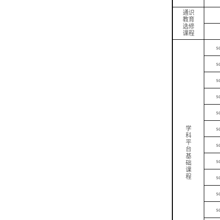
通识
教育
选修
课程
s
s
s
s
s
学
s
科
平
s
台
基
s
础
课
程
s
s
s