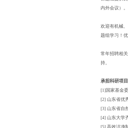
内外会议）。
欢迎有机械、
题组学习！优
常年招聘相关
持。
承担科研项目
[1]国家基金
[2] 山东省
[3] 山东省
[4] 山东大
[5] 高效洁