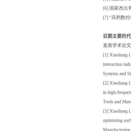
[6] 国家杰出
[7] “高档
近期主要的代
发表学术论文
[1] Xiaoliang 
interaction ind
Systems and Si
[2] Xiaoliang 
in high-frequen
Tools and Manu
[3] Xiaoliang L
optimizing surf
Manufacturing