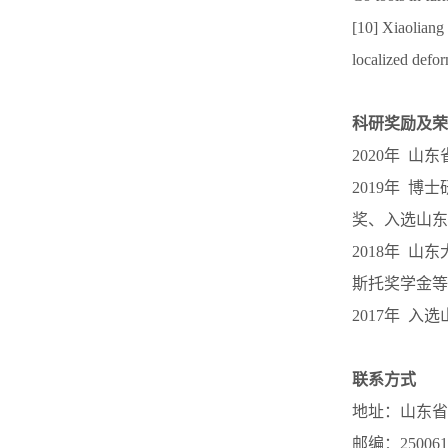
[10] Xiaoliang
localized defo
科研奖励及荣
2020
年
山东
2019
年
博士
奖、入选山东
2018
年
山东
斯托奖学金等
2017
年
入选
联系方式
地址：山东省
邮编：
250061