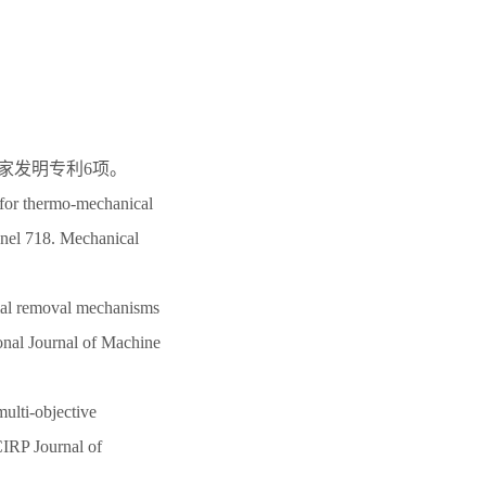
家发明专利
6
项。
for thermo-mechanical
conel 718. Mechanical
rial removal mechanisms
tional Journal of Machine
multi-objective
CIRP Journal of