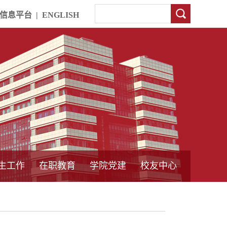
信息平台
|
ENGLISH
生工作
在职教育
学院党建
校友中心
中外合作教育
本专科教育
中心简介
工程博士
同力硕士
培训教育
首页
党员发展管理
样板支部建设
通知公告
工作动态
支部建设
身边榜样