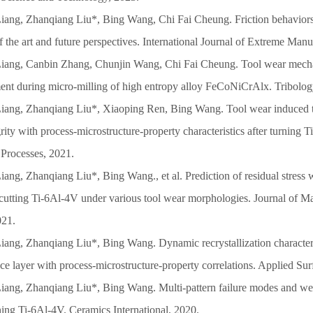
Liang, Zhanqiang Liu*, Bing Wang, Chi Fai Cheung. Friction behaviors 
of the art and future perspectives. International Journal of Extreme Man
Liang, Canbin Zhang, Chunjin Wang, Chi Fai Cheung. Tool wear mech
ment during micro-milling of high entropy alloy FeCoNiCrAlx. Tribology
Liang, Zhanqiang Liu*, Xiaoping Ren, Bing Wang. Tool wear induced th
grity with process-microstructure-property characteristics after turning 
Processes, 2021.
iang, Zhanqiang Liu*, Bing Wang., et al. Prediction of residual stress
 cutting Ti-6Al-4V under various tool wear morphologies. Journal of Ma
021.
Liang, Zhanqiang Liu*, Bing Wang. Dynamic recrystallization character
e layer with process-microstructure-property correlations. Applied Sur
Liang, Zhanqiang Liu*, Bing Wang. Multi-pattern failure modes and 
ning Ti-6Al-4V. Ceramics International, 2020.