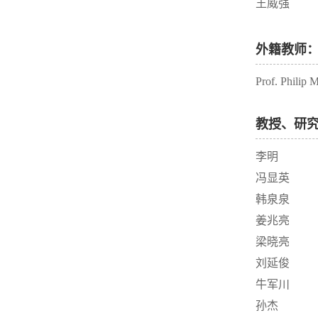
王威强
外籍教师
Prof. Philip
教授、研
李明
冯显英
韩泉泉
姜兆亮
梁晓亮
刘延俊
牛军川
孙杰