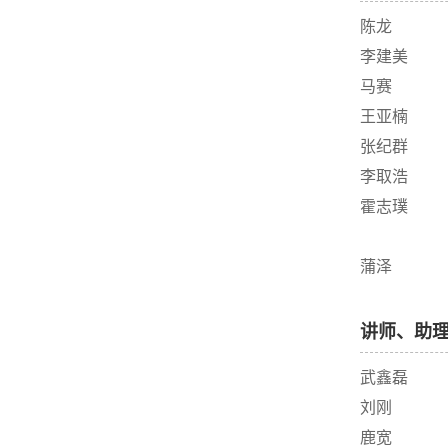
陈龙
李建美
马赛
王亚楠
张纪群
李取浩
霍志璞
蒲泽
讲师、助
武鑫磊
刘刚
鹿宽