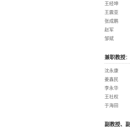
王经坤
王震亚
张成鹏
赵军
邹斌
兼职教授
沈永康
姜鑫民
李永华
王社权
于海田
副教授、