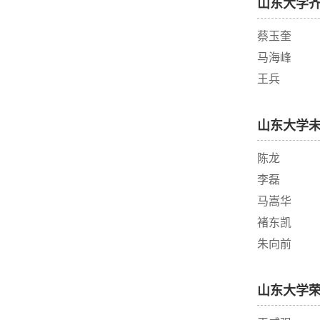
山东大学
蔡玉奎
马海峰
王兵
山东大学
陈龙
李磊
马嵩华
褚东凯
朱向前
山东大学