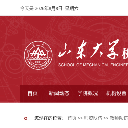
今天是
2026年8月8日 星期六
首页
新闻动态
学院概况
机构设置
通知公告
院所新闻
教学信息
学术动态
学院简报
学院简介
学院领导
办公指南
院长信箱
书记信箱
行政机构
系所设置
研究机构
学术组织
您现在的位置：
首页
>>
师资队伍
>>
教师队伍