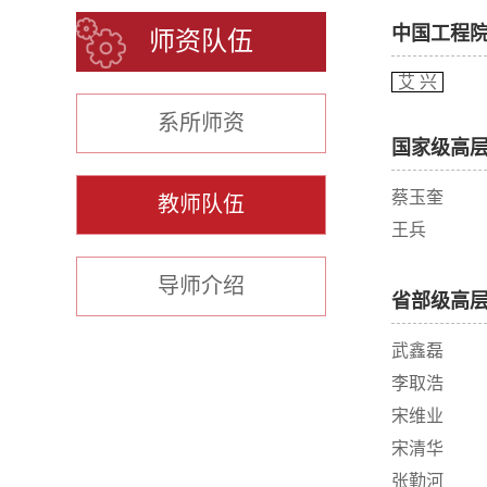
中国工程
师资队伍
艾 兴
系所师资
国家级高
蔡玉奎
教师队伍
王兵
导师介绍
省部级高
武鑫磊
李取浩
宋维业
宋清华
张勤河